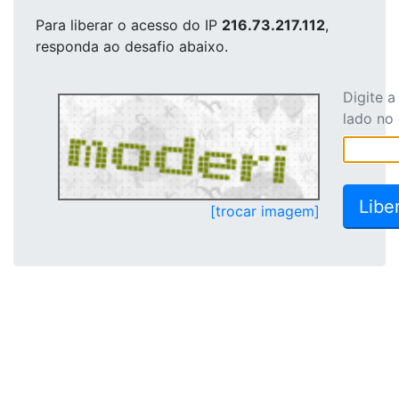
Para liberar o acesso
do IP
216.73.217.112
,
responda ao desafio abaixo.
Digite 
lado no
[trocar imagem]