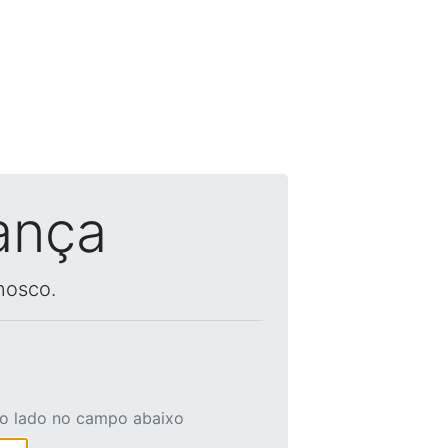
ança
nosco.
ao lado no campo abaixo