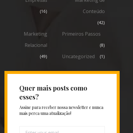
Conteúdo
(16)
(42)
Marketing
Primeiros Passos
Relacional
(8)
Uncategorized
(49)
(1)
Quer mais posts como
esses?
Assine para receber nossa newsletter e nunca
mais perca uma atualização!