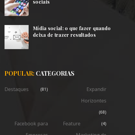
sociais
Mídia social: o que fazer quando
deixa de trazer resultados
POPULAR:
CATEGORIAS
Destaques
Expandir
(81)
Horizontes
(68)
Facebook para
Feature
(4)
Empresas
Marketing de