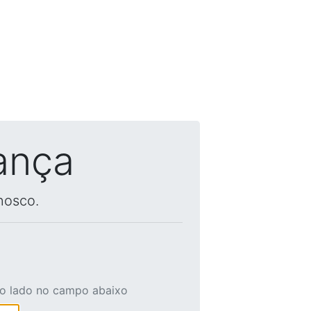
ança
nosco.
ao lado no campo abaixo