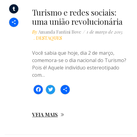
Twitter
Turismo e redes sociais:
Tumblr
uma união revolucionária
Compartilhar
By
Amanda Fantini Bove
1 de março de 2015
DESTAQUES
Você sabia que hoje, dia 2 de março,
comemora-se o dia nacional do Turismo?
Pois é! Aquele indivíduo estereotipado
com…
Facebook
Twitter
Compartilhar
VEJA MAIS