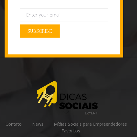
SUBSCRIBE
Contato
News
Mídias Sociais para Empreendedores
Favoritos