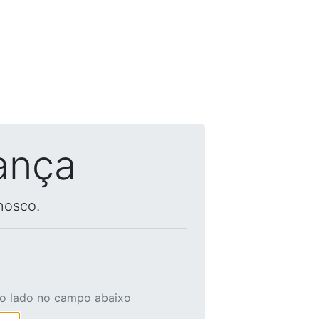
ança
nosco.
ao lado no campo abaixo